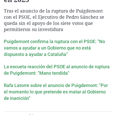
La rosa de los vientos
Caso
Extremadura
Virales
Tras el anuncio de la ruptura de Puigdemont
Gente viajera
Retornados
Galicia
Televisión
con el PSOE, el Ejecutivo de Pedro Sánchez se
Como el perro y el gat
Equipo de investigaci
La Rioja
Elecciones
queda sin el apoyo de los siete votos que
permitieron su investidura
Operación Viuda Negr
Navarra
País Vasco
Puigdemont confirma la ruptura con el PSOE: "No
vamos a ayudar a un Gobierno que no está
dispuesto a ayudar a Cataluña"
La escueta reacción del PSOE al anuncio de ruptura
de Puigdemont: "Mano tendida"
Rafa Latorre sobre el anuncio de Puigdemont: "Por
el momento lo que pretende es matar al Gobierno
de inanición"