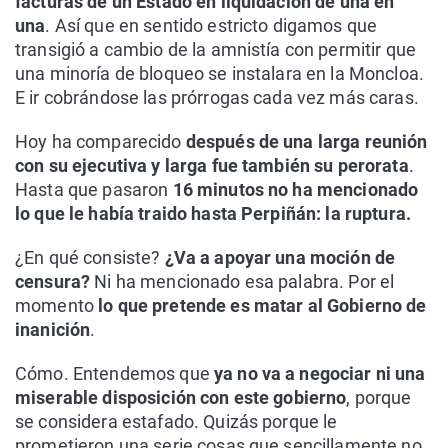
facturas de un Estado en liquidación de una en
una
. Así que en sentido estricto digamos que
transigió a cambio de la amnistía con permitir que
una minoría de bloqueo se instalara en la Moncloa.
E ir cobrándose las prórrogas cada vez más caras.
Hoy ha comparecido
después de una larga reunión
con su ejecutiva y larga fue también su perorata
.
Hasta que pasaron
16 minutos no ha mencionado
lo que le había traido hasta Perpiñán: la ruptura.
¿En qué consiste?
¿Va a apoyar una moción de
censura?
Ni ha mencionado esa palabra. Por el
momento
lo que pretende es matar al Gobierno de
inanición
.
Cómo. Entendemos que
ya no va a negociar ni una
miserable disposición con este gobierno
, porque
se considera estafado. Quizás porque le
prometieron una serie cosas que sencillamente no