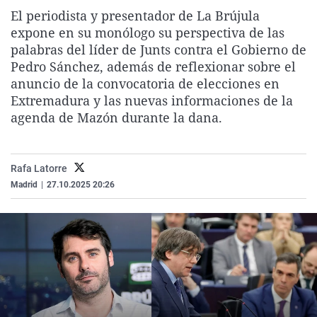
La rosa de los vientos
Caso
Extremadura
Virales
El periodista y presentador de La Brújula
expone en su monólogo su perspectiva de las
Gente viajera
Retornados
Galicia
Televisión
palabras del líder de Junts contra el Gobierno de
Como el perro y el gat
Equipo de investigaci
La Rioja
Elecciones
Pedro Sánchez, además de reflexionar sobre el
anuncio de la convocatoria de elecciones en
Operación Viuda Negr
Navarra
Extremadura y las nuevas informaciones de la
País Vasco
agenda de Mazón durante la dana.
Rafa Latorre
Madrid
|
27.10.2025 20:26