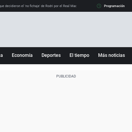
e decidieron el 'no fichaje' de Rodri por el Real Madrid y su 'sí' al Barça
Programación
La llamada de
ña
Economía
Deportes
El tiempo
Más noticias
Fútbol
Sociedad
Baloncesto
Mundo
Tenis
Salud
Motor
Cultura
Ciencia y Tecnología
adrid
Gastronomía
nciana
Medio ambiente