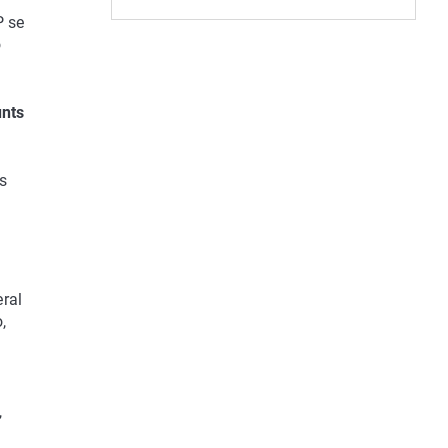
P se
o
unts
os
ral
,
,