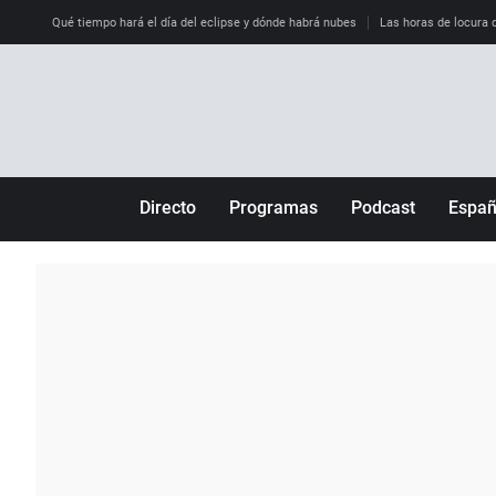
Qué tiempo hará el día del eclipse y dónde habrá nubes
Las horas de locura qu
Directo
Programas
Podcast
Espa
Más de uno
Los Perseguidos
Andalucía
Por fin
Malas decisiones
Aragón
Julia en la onda
Expedientes del más allá
Baleares
La brújula
El viaje del Guernica
Cantabria
Radioestadio
Invisibles
Cataluña
Radioestadio noche
Prohibido morirse
Comunidad de M
El colegio invisible
Esto no ha pasado
Comunitat Vale