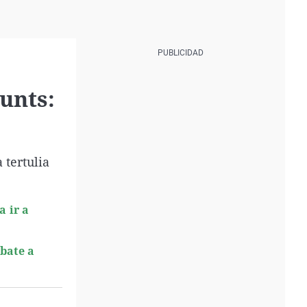
unts:
 tertulia
a ir a
bate a