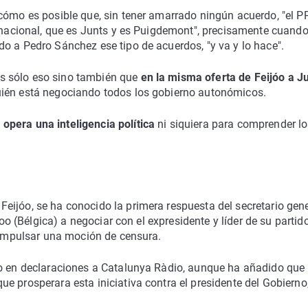
 cómo es posible que, sin tener amarrado ningún acuerdo, "el P
a nacional, que es Junts y es Puigdemont", precisamente cuand
o a Pedro Sánchez ese tipo de acuerdos, "y va y lo hace".
s sólo eso sino también que
en la misma oferta de Feijóo a J
ién está negociando todos los gobierno autonómicos.
opera una inteligencia política
ni siquiera para comprender l
eijóo, se ha conocido la primera respuesta del secretario gene
loo (Bélgica) a negociar con el expresidente y líder de su partido
a impulsar una moción de censura.
ho en declaraciones a Catalunya Ràdio, aunque ha añadido que
e prosperara esta iniciativa contra el presidente del Gobierno