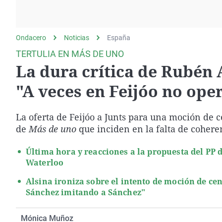
La rosa de los vientos
Caso
Extremadura
Gente viajera
Retornados
Galicia
Ondacero
Noticias
Como el perro y el
España
Equipo de investigación
La Rioja
gato
TERTULIA EN MÁS DE UNO
Operación Viuda
Navarra
La dura crítica de Rubén 
Negra
País Vasco
"A veces en Feijóo no oper
La oferta de Feijóo a Junts para una moción de 
de
Más de uno
que inciden en la falta de coheren
Última hora y reacciones a la propuesta del PP d
Waterloo
Alsina ironiza sobre el intento de moción de ce
Sánchez imitando a Sánchez"
Mónica Muñoz