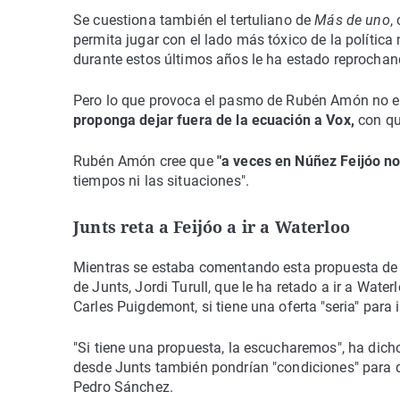
Se cuestiona también el tertuliano de
Más de uno
,
permita jugar con el lado más tóxico de la polític
durante estos últimos años le ha estado reprochand
Pero lo que provoca el pasmo de Rubén Amón no e
proponga dejar fuera de la ecuación a Vox,
con qu
Rubén Amón cree que
"a veces en Núñez Feijóo no 
tiempos ni las situaciones".
Junts reta a Feijóo a ir a Waterloo
Mientras se estaba comentando esta propuesta de F
de Junts, Jordi Turull, que le ha retado a ir a Water
Carles Puigdemont, si tiene una oferta "seria" par
"Si tiene una propuesta, la escucharemos", ha dic
desde Junts también pondrían "condiciones" para qu
Pedro Sánchez.