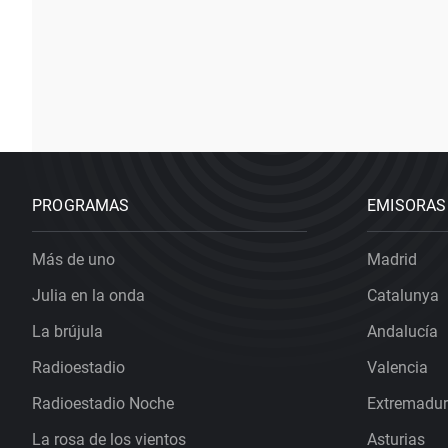
PROGRAMAS
EMISORAS
Más de uno
Madrid
Julia en la onda
Catalunya
La brújula
Andalucía
Radioestadio
Valencia
Radioestadio Noche
Extremadu
La rosa de los vientos
Asturias