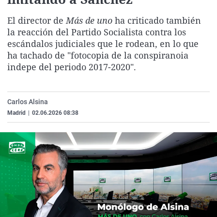
La rosa de los vientos
Caso
Extremadura
Virales
El director de
Más de uno
ha criticado también
Gente viajera
Retornados
Galicia
Televisión
la reacción del Partido Socialista contra los
Como el perro y el gat
Equipo de investigaci
La Rioja
Elecciones
escándalos judiciales que le rodean, en lo que
ha tachado de "fotocopia de la conspiranoia
Operación Viuda Negr
Navarra
indepe del periodo 2017-2020".
País Vasco
Carlos Alsina
Madrid
|
02.06.2026 08:38