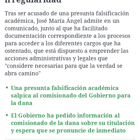
La rosa de los vientos
Caso
Extremadura
Virales
Tras ser acusado de una presunta falsificación
Gente viajera
Retornados
Galicia
Televisión
académica, José María Ángel admite en un
Como el perro y el gat
Equipo de investigaci
La Rioja
Elecciones
comunicado, junto al que ha facilitado
documentación correspondiente a los procesos
Operación Viuda Negr
Navarra
para acceder a los diferentes cargos que ha
País Vasco
ostentado, que está dispuesto a emprender las
acciones administrativas y legales que
"considere necesarias para que la verdad se
abra camino"
Una presunta falsificación académica
salpica al comisionado del Gobierno para
la dana
El Gobierno ha pedido información al
comisionado de la dana sobre su titulación
y espera que se pronuncie de inmediato