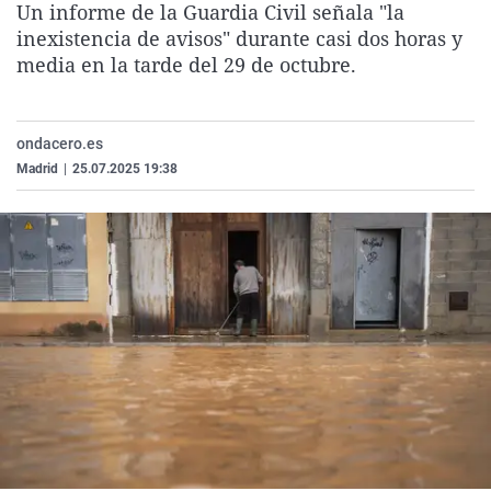
Un informe de la Guardia Civil señala "la
La rosa de los vientos
Caso
Extremadura
Virales
inexistencia de avisos" durante casi dos horas y
Gente viajera
Retornados
Galicia
Televisión
media en la tarde del 29 de octubre.
Como el perro y el gat
Equipo de investigaci
La Rioja
Elecciones
Operación Viuda Negr
Navarra
ondacero.es
Madrid
|
25.07.2025 19:38
País Vasco