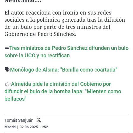
La rosa de los vientos
Caso
Extremadura
Virales
El autor reacciona con ironía en sus redes
Gente viajera
Retornados
Galicia
Televisión
sociales a la polémica generada tras la difusión
Como el perro y el gat
Equipo de investigaci
La Rioja
Elecciones
de un bulo por parte de tres ministros del
Gobierno de Pedro Sánchez.
Operación Viuda Negr
Navarra
País Vasco
➡️
Tres ministros de Pedro Sánchez difunden un bulo
sobre la UCO y no rectifican
🗣️
Monólogo de Alsina: "Bonilla como coartada"
👉
Almeida pide la dimisión del Gobierno por
difundir el bulo de la bomba lapa: "Mienten como
bellacos"
Tomás Sanjuán
Madrid
|
02.06.2025 11:52