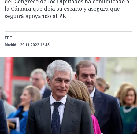
del Congreso de los Diputados ha comunicado a
La rosa de los vientos
Caso
Extremadura
Virales
la Cámara que deja su escaño y asegura que
seguirá apoyando al PP.
Gente viajera
Retornados
Galicia
Televisión
Como el perro y el gat
Equipo de investigaci
La Rioja
Elecciones
Operación Viuda Negr
Navarra
EFE
Madrid
|
29.11.2022 12:45
País Vasco