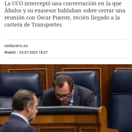
La UCO interceptó una conversación en la que
La rosa de los vientos
Caso
Extremadura
Virales
Ábalos y su exasesor hablaban sobre cerrar una
Gente viajera
Retornados
Galicia
Televisión
reunión con Óscar Puente, recién llegado a la
cartera de Transportes.
Como el perro y el gat
Equipo de investigaci
La Rioja
Elecciones
Operación Viuda Negr
Navarra
ondacero.es
País Vasco
Madrid
|
03.07.2025 18:27