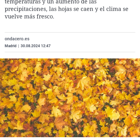
temperaturas y un aumento de las
La rosa de los vientos
Caso
Extremadura
Virales
precipitaciones, las hojas se caen y el clima se
vuelve más fresco.
Gente viajera
Retornados
Galicia
Televisión
Como el perro y el gat
Equipo de investigaci
La Rioja
Elecciones
Operación Viuda Negr
Navarra
ondacero.es
Madrid
|
30.08.2024 12:47
País Vasco