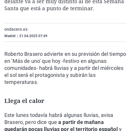
delante va a ser muy distinto al de esta Semana
La rosa de los vientos
Caso
Extremadura
Virales
Santa que está a punto de terminar.
Gente viajera
Retornados
Galicia
Televisión
Como el perro y el gat
Equipo de investigaci
La Rioja
Elecciones
ondacero.es
Operación Viuda Negr
Navarra
Madrid
|
21.04.2025 07:49
País Vasco
Roberto Brasero advierte en su previsión del tiempo
en 'Más de uno' que hoy -festivo en algunas
comunidades- habrá lluvias y a partir del miércoles
el sol será el protagonista y subirán las
temperaturas.
Llega el calor
Este lunes todavía habrá algunas lluvias, avisa
Brasero, pero dice que
a partir de mañana
quedarán pocas lluvias por el territorio español
y