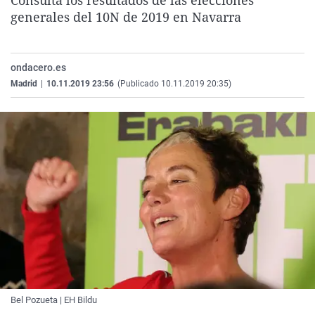
Consulta los resultados de las elecciones
La rosa de los vientos
Caso
Extremadura
Virales
generales del 10N de 2019 en Navarra
Gente viajera
Retornados
Galicia
Televisión
Como el perro y el gat
Equipo de investigaci
La Rioja
Elecciones
ondacero.es
Madrid
|
10.11.2019 23:56
(Publicado 10.11.2019 20:35)
Operación Viuda Negr
Navarra
País Vasco
Bel Pozueta | EH Bildu