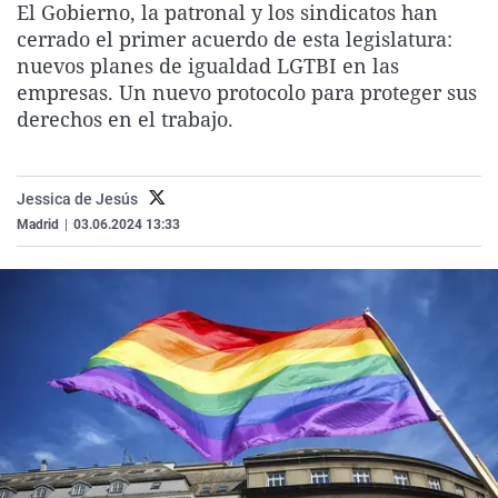
El Gobierno, la patronal y los sindicatos han
La rosa de los vientos
Caso
Extremadura
Virales
cerrado el primer acuerdo de esta legislatura:
Gente viajera
Retornados
Galicia
Televisión
nuevos planes de igualdad LGTBI en las
empresas. Un nuevo protocolo para proteger sus
Como el perro y el gat
Equipo de investigaci
La Rioja
Elecciones
derechos en el trabajo.
Operación Viuda Negr
Navarra
País Vasco
Jessica de Jesús
Madrid
|
03.06.2024 13:33