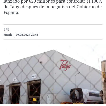
lanzado por 620 millones para controlar el 100%
La rosa de los vientos
Caso
Extremadura
Virales
de Talgo después de la negativa del Gobierno de
España.
Gente viajera
Retornados
Galicia
Televisión
Como el perro y el gat
Equipo de investigaci
La Rioja
Elecciones
Operación Viuda Negr
Navarra
EFE
Madrid
|
29.08.2024 22:45
País Vasco