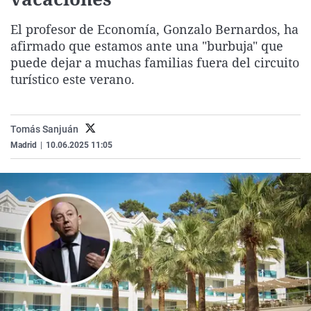
La rosa de los vientos
Caso
Extremadura
Virales
El profesor de Economía, Gonzalo Bernardos, ha
Gente viajera
Retornados
Galicia
Televisión
afirmado que estamos ante una "burbuja" que
Como el perro y el gat
Equipo de investigaci
La Rioja
Elecciones
puede dejar a muchas familias fuera del circuito
turístico este verano.
Operación Viuda Negr
Navarra
País Vasco
Tomás Sanjuán
Madrid
|
10.06.2025 11:05