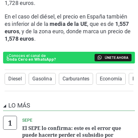
1,728 euros.
En el caso del diésel, el precio en España también
es inferior al de la
media de la UE
, que es de
1,557
euros
, y de la zona euro, donde marca un precio de
1,578 euros
.
¿Conoces el canal de
ÚNETE AHORA
Onda Cero en WhatsApp?
Diesel
Gasolina
Carburantes
Economía
Es
LO MÁS
SEPE
El SEPE lo confirma: este es el error que
puede hacerte perder el subsidio por