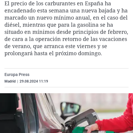
El precio de los carburantes en España ha
La rosa de los vientos
Caso
Extremadura
Virales
encadenado esta semana una nueva bajada y ha
Gente viajera
Retornados
Galicia
Televisión
marcado un nuevo mínimo anual, en el caso del
diésel, mientras que para la gasolina se ha
Como el perro y el gat
Equipo de investigaci
La Rioja
Elecciones
situado en mínimos desde principios de febrero,
Operación Viuda Negr
Navarra
de cara a la operación retorno de las vacaciones
de verano, que arranca este viernes y se
País Vasco
prolongará hasta el próximo domingo.
Europa Press
Madrid
|
29.08.2024 11:19