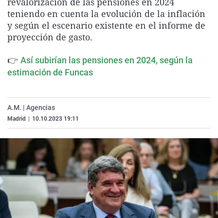
revalorización de las pensiones en 2024
La rosa de los vientos
Caso
Extremadura
Virales
teniendo en cuenta la evolución de la inflación
y según el escenario existente en el informe de
Gente viajera
Retornados
Galicia
Televisión
proyección de gasto.
Como el perro y el gat
Equipo de investigaci
La Rioja
Elecciones
👉
Operación Viuda Negr
Navarra
Así subirían las pensiones en 2024, según la
estimación de Funcas
País Vasco
A.M. | Agencias
Madrid
|
10.10.2023 19:11