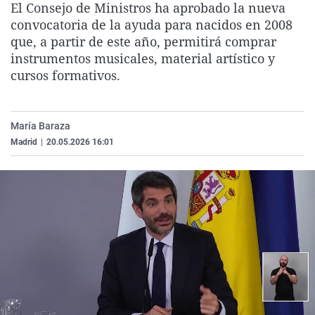
El Consejo de Ministros ha aprobado la nueva
La rosa de los vientos
Caso
Extremadura
Virales
convocatoria de la ayuda para nacidos en 2008
Gente viajera
Retornados
Galicia
Televisión
que, a partir de este año, permitirá comprar
instrumentos musicales, material artístico y
Como el perro y el gat
Equipo de investigaci
La Rioja
Elecciones
cursos formativos.
Operación Viuda Negr
Navarra
País Vasco
María Baraza
Madrid
|
20.05.2026 16:01