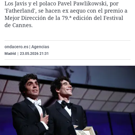
Los Javis y el polaco Pavel Pawlikowski, por
La rosa de los vientos
Caso
Extremadura
Virales
'Fatherland', se hacen ex aequo con el premio a
Gente viajera
Retornados
Galicia
Televisión
Mejor Dirección de la 79.ª edición del Festival
de Cannes.
Como el perro y el gat
Equipo de investigaci
La Rioja
Elecciones
Operación Viuda Negr
Navarra
ondacero.es | Agencias
País Vasco
Madrid
|
23.05.2026 21:31