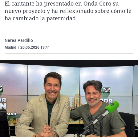
El cantante ha presentado en Onda Cero su
La rosa de los vientos
Caso
Extremadura
Virales
nuevo proyecto y ha reflexionado sobre cómo le
Gente viajera
Retornados
Galicia
Televisión
ha cambiado la paternidad.
Como el perro y el gat
Equipo de investigaci
La Rioja
Elecciones
Operación Viuda Negr
Navarra
Nerea Pardillo
Madrid
|
20.05.2026 19:41
País Vasco