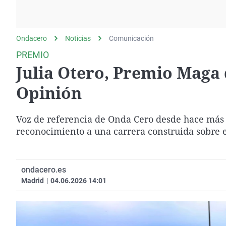
La rosa de los vientos
Caso
Extremadura
Gente viajera
Retornados
Galicia
Ondacero
Noticias
Como el perro y el
Comunicación
Equipo de investigación
La Rioja
gato
PREMIO
Operación Viuda
Navarra
Julia Otero, Premio Maga
Negra
País Vasco
Opinión
Voz de referencia de Onda Cero desde hace más 
reconocimiento a una carrera construida sobre el
ondacero.es
Madrid
|
04.06.2026 14:01