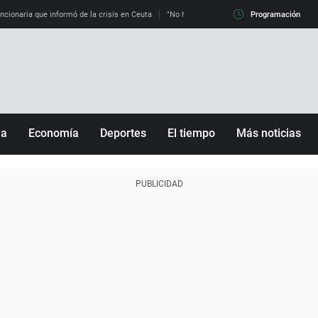
uncionaria que informó de la crisis en Ceuta
"No hay mafias, que no nos engañen": exper
Programación
ña
Economía
Deportes
El tiempo
Más noticias
Fútbol
Sociedad
Baloncesto
Mundo
Tenis
Salud
Motor
Cultura
Ciencia y Tecnología
adrid
Gastronomía
nciana
Medio ambiente