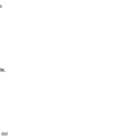
a
lo
,
 del