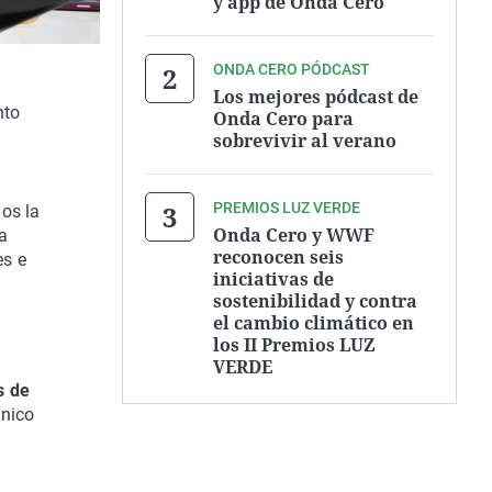
y app de Onda Cero
ONDA CERO PÓDCAST
Los mejores pódcast de
nto
Onda Cero para
sobrevivir al verano
PREMIOS LUZ VERDE
ños la
Onda Cero y WWF
a
reconocen seis
es e
iniciativas de
sostenibilidad y contra
el cambio climático en
los II Premios LUZ
VERDE
s de
ónico