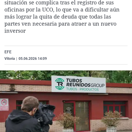
situación se complica tras el registro de sus
La rosa de los vientos
Caso
Extremadura
Virales
oficinas por la UCO, lo que va a dificultar aún
Gente viajera
Retornados
Galicia
Televisión
más lograr la quita de deuda que todas las
partes ven necesaria para atraer a un nuevo
Como el perro y el gat
Equipo de investigaci
La Rioja
Elecciones
inversor
Operación Viuda Negr
Navarra
País Vasco
EFE
Vitoria
|
05.06.2026 14:09