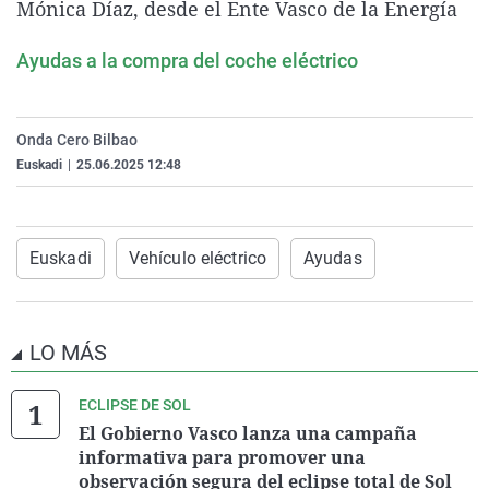
Mónica Díaz, desde el Ente Vasco de la Energía
La rosa de los vientos
Caso
Extremadura
Virales
Gente viajera
Retornados
Galicia
Televisión
Ayudas a la compra del coche eléctrico
Como el perro y el gat
Equipo de investigaci
La Rioja
Elecciones
Operación Viuda Negr
Navarra
Onda Cero Bilbao
Euskadi
|
25.06.2025 12:48
País Vasco
Euskadi
Vehículo eléctrico
Ayudas
LO MÁS
ECLIPSE DE SOL
El Gobierno Vasco lanza una campaña
informativa para promover una
observación segura del eclipse total de Sol