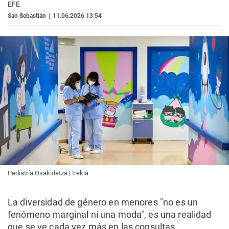
EFE
La rosa de los vientos
Caso
Extremadura
Virales
San Sebastián
|
11.06.2026 13:54
Gente viajera
Retornados
Galicia
Televisión
Como el perro y el gat
Equipo de investigaci
La Rioja
Elecciones
Operación Viuda Negr
Navarra
País Vasco
Pediatría Osakidetza | Irekia
La diversidad de género en menores "no es un
fenómeno marginal ni una moda", es una realidad
que se ve cada vez más en las consultas