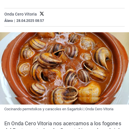
La rosa de los vientos
Caso
Extremadura
Virales
Onda Cero Vitoria
Gente viajera
Retornados
Galicia
Televisión
Álava
|
28.04.2025 08:57
Como el perro y el gat
Equipo de investigaci
La Rioja
Elecciones
Operación Viuda Negr
Navarra
País Vasco
Cocinando perrretxikos y caracoles en Sagartoki | Onda Cero Vitoria
En Onda Cero Vitoria nos acercamos a los fogones