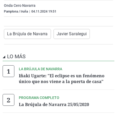
La rosa de los vientos
Caso
Extremadura
Virales
Onda Cero Navarra
Pamplona / Iruña
|
04.11.2024 19:51
Gente viajera
Retornados
Galicia
Televisión
Como el perro y el gat
Equipo de investigaci
La Rioja
Elecciones
Operación Viuda Negr
Navarra
La Brújula de Navarra
Javier Saralegui
País Vasco
LO MÁS
LA BRÚJULA DE NAVARRA
Iñaki Ugarte: "El eclipse es un fenómeno
único que nos viene a la puerta de casa"
PROGRAMA COMPLETO
La Brújula de Navarra 25/05/2020