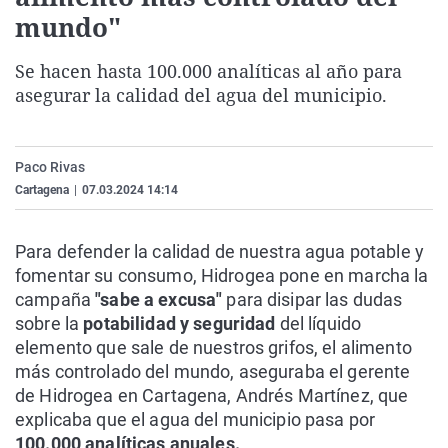
La rosa de los vientos
Caso
Extremadura
Virales
mundo"
Gente viajera
Retornados
Galicia
Televisión
Se hacen hasta 100.000 analíticas al año para
Como el perro y el gat
Equipo de investigaci
La Rioja
Elecciones
asegurar la calidad del agua del municipio.
Operación Viuda Negr
Navarra
País Vasco
Paco Rivas
Cartagena
|
07.03.2024 14:14
Para defender la calidad de nuestra agua potable y
fomentar su consumo, Hidrogea pone en marcha la
campaña
"sabe a excusa"
para disipar las dudas
sobre la
potabilidad y seguridad
del líquido
elemento que sale de nuestros grifos, el alimento
más controlado del mundo, aseguraba el gerente
de Hidrogea en Cartagena, Andrés Martínez, que
explicaba que el agua del municipio pasa por
100.000 analíticas anuales.