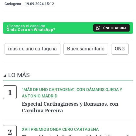
Cartagena
|
19.09.2024 15:12
La rosa de los vientos
Caso
Extremadura
Virales
Gente viajera
Retornados
Galicia
Televisión
Como el perro y el gat
Equipo de investigaci
La Rioja
Elecciones
¿Conoces el canal de
ÚNETE AHORA
Onda Cero en WhatsApp?
Operación Viuda Negr
Navarra
País Vasco
más de uno cartagena
Buen samaritano
ONG
LO MÁS
"MÁS DE UNO CARTAGENA", CON DÁMARIS OJEDA Y
ANTONIO MADRID
Especial Carthagineses y Romanos, con
Carolina Pereira
XVII PREMIOS ONDA CERO CARTAGENA