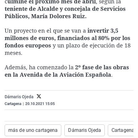
c
ulmine el próximo mes de abril
, según la
La rosa de los vientos
Caso
Extremadura
Virales
teniente de Alcalde y concejala de Servicios
Públicos, María Dolores Ruiz.
Gente viajera
Retornados
Galicia
Televisión
Como el perro y el gat
Equipo de investigaci
La Rioja
Elecciones
Un proyecto en el que se van a
invertir 3,5
millones de euros, financiados al 80% por los
Operación Viuda Negr
Navarra
fondos europeos
y un plazo de ejecución de 18
País Vasco
meses.
Además, ha comenzado la
2º fase de las obras
en la Avenida de la Aviación Española
.
Dámaris Ojeda
Cartagena
|
20.10.2021 15:05
más de uno cartagena
Dámaris Ojeda
Cartagena