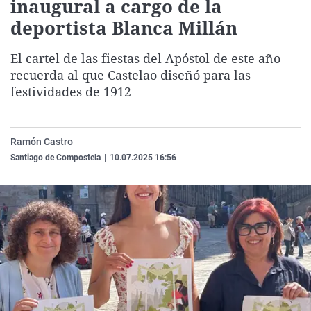
inaugural a cargo de la
La rosa de los vientos
Caso
Extremadura
Virales
deportista Blanca Millán
Gente viajera
Retornados
Galicia
Televisión
El cartel de las fiestas del Apóstol de este año
Como el perro y el gat
Equipo de investigaci
La Rioja
Elecciones
recuerda al que Castelao diseñó para las
Operación Viuda Negr
Navarra
festividades de 1912
País Vasco
Ramón Castro
Santiago de Compostela
|
10.07.2025 16:56