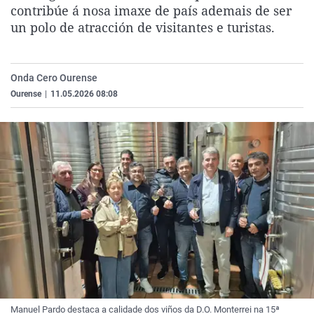
contribúe á nosa imaxe de país ademais de ser
La rosa de los vientos
Caso
Extremadura
Virales
un polo de atracción de visitantes e turistas.
Gente viajera
Retornados
Galicia
Televisión
Como el perro y el gat
Equipo de investigaci
La Rioja
Elecciones
Onda Cero Ourense
Operación Viuda Negr
Navarra
Ourense
|
11.05.2026 08:08
País Vasco
Manuel Pardo destaca a calidade dos viños da D.O. Monterrei na 15ª