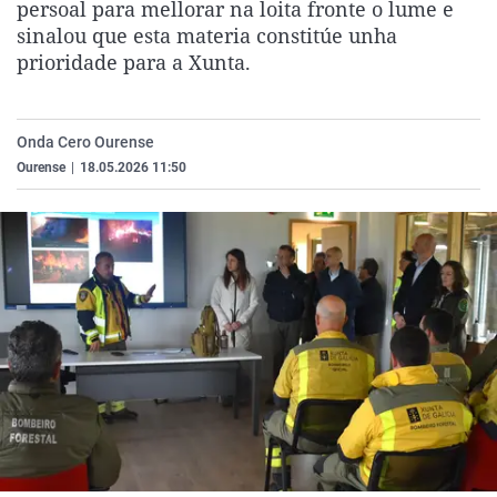
persoal para mellorar na loita fronte o lume e
La rosa de los vientos
Caso
Extremadura
Virales
sinalou que esta materia constitúe unha
Gente viajera
Retornados
Galicia
Televisión
prioridade para a Xunta.
Como el perro y el gat
Equipo de investigaci
La Rioja
Elecciones
Operación Viuda Negr
Navarra
Onda Cero Ourense
Ourense
|
18.05.2026 11:50
País Vasco