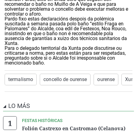
recomendar o baño no Muíño de A Veiga e que para
solventar o problema o concello debe executar melloras e
controlar o aforo.
Pardo fixo estas declaracións despois da polémica
suscitada a semana pasada polo baño “estilo Fraga en
Palomares” do Alcalde, coa edil de Festexos, Noa Rouco,
insistindo en que o baño non é recomendable pola
ausencia de garantías a xuizo dos técnicos sanitarios da
Xunta.
Para o delegado territorial da Xunta pode discutirse ou
criticarse a norma, pero estas están para ser respetadas,
preguntado sobre si o Alcalde foi irresponsable con
mencionado baño.
termalismo
concello de ourense
ourense
Xunta
LO MÁS
FESTAS HISTÓRICAS
Folión Castrexo en Castromao (Celanova)