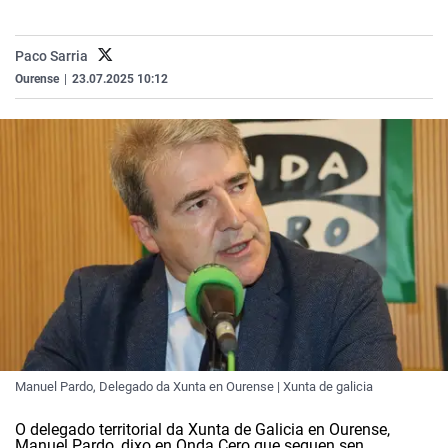
La rosa de los vientos
Caso
Extremadura
Virales
Gente viajera
Retornados
Galicia
Televisión
Paco Sarria
Ourense
|
23.07.2025 10:12
Como el perro y el gat
Equipo de investigaci
La Rioja
Elecciones
Operación Viuda Negr
Navarra
País Vasco
Manuel Pardo, Delegado da Xunta en Ourense | Xunta de galicia
O delegado territorial da Xunta de Galicia en Ourense,
Manuel Pardo, dixo en Onda Cero que seguen sen