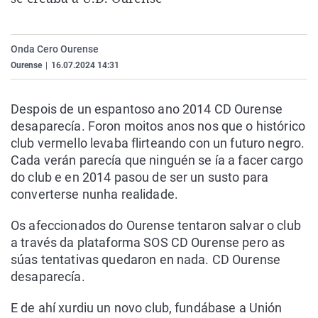
La rosa de los vientos
Caso
Extremadura
Virales
Gente viajera
Retornados
Galicia
Televisión
Onda Cero Ourense
Como el perro y el gat
Equipo de investigaci
La Rioja
Elecciones
Ourense
|
16.07.2024 14:31
Operación Viuda Negr
Navarra
Despois de un espantoso ano 2014 CD Ourense
País Vasco
desaparecía. Foron moitos anos nos que o histórico
club vermello levaba flirteando con un futuro negro.
Cada verán parecía que ninguén se ía a facer cargo
do club e en 2014 pasou de ser un susto para
converterse nunha realidade.
Os afeccionados do Ourense tentaron salvar o club
a través da plataforma SOS CD Ourense pero as
súas tentativas quedaron en nada. CD Ourense
desaparecía.
E de ahí xurdiu un novo club, fundábase a Unión