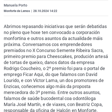
La rosa de los vientos
Caso
Extremadura
Virales
Manuela Porto
Monforte de Lemos
|
28.10.2024 14:22
Gente viajera
Retornados
Galicia
Televisión
Como el perro y el gat
Equipo de investigaci
La Rioja
Elecciones
Abrimos repasando iniciativas que serán debatidas
Operación Viuda Negr
Navarra
no pleno que hoxe ten convocado a corporación
monfortina e outros asuntos da actualidade máis
País Vasco
próxima. Conversamos cos emprendedores
premiados no X Concurso Semente Ribeira Sacra,
primeiro premio para Cheescakes, produción artesá
de tortas de queixo, danos datos da empresa
Rodrigo Coucheiro, o 2º premio foi para o portal de
emprego Ficar Aqui, do que falamos con David
Lourido, e con Víctor Lama, un dos promotores de
Enzicas, coñecemos algo máis da proposta
merecedora do 3º premio. Entre outros asuntos,
falamos de saúde bucodental coa odontóloga
María José Martín, e de viaxes, con Beatriz Copa,
responsable da oficina de Halcón en Monforte.