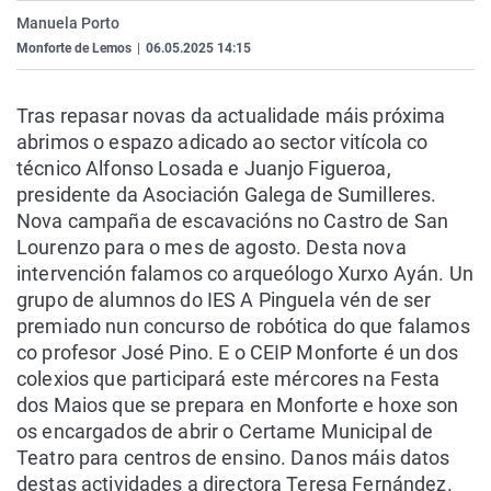
La rosa de los vientos
Caso
Extremadura
Virales
Manuela Porto
Monforte de Lemos
|
06.05.2025 14:15
Gente viajera
Retornados
Galicia
Televisión
Como el perro y el gat
Equipo de investigaci
La Rioja
Elecciones
Tras repasar novas da actualidade máis próxima
Operación Viuda Negr
Navarra
abrimos o espazo adicado ao sector vitícola co
técnico Alfonso Losada e Juanjo Figueroa,
País Vasco
presidente da Asociación Galega de Sumilleres.
Nova campaña de escavacións no Castro de San
Lourenzo para o mes de agosto. Desta nova
intervención falamos co arqueólogo Xurxo Ayán. Un
grupo de alumnos do IES A Pinguela vén de ser
premiado nun concurso de robótica do que falamos
co profesor José Pino. E o CEIP Monforte é un dos
colexios que participará este mércores na Festa
dos Maios que se prepara en Monforte e hoxe son
os encargados de abrir o Certame Municipal de
Teatro para centros de ensino. Danos máis datos
destas actividades a directora Teresa Fernández.