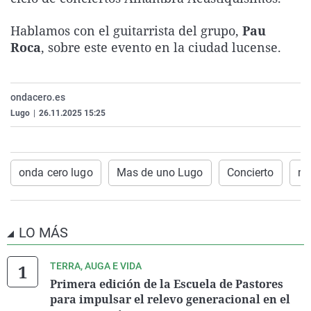
La rosa de los vientos
Caso
Extremadura
Virales
Hablamos con el guitarrista del grupo,
Pau
Gente viajera
Retornados
Galicia
Televisión
Roca
, sobre este evento en la ciudad lucense.
Como el perro y el gat
Equipo de investigaci
La Rioja
Elecciones
Operación Viuda Negr
Navarra
ondacero.es
País Vasco
Lugo
|
26.11.2025 15:25
onda cero lugo
Mas de uno Lugo
Concierto
mú
LO MÁS
TERRA, AUGA E VIDA
Primera edición de la Escuela de Pastores
para impulsar el relevo generacional en el