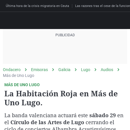
Última hora de la crisis migratoria en Ceuta
Las razones tras el cese de la funcion
Directo
Programas
Podcast
Más de uno
Los Perseguidos
Andalucía
Fútbol
Sociedad
Ondacero
Emisoras
Galicia
Lugo
Audios
España
Por fin
Malas decisiones
Aragón
Baloncesto
Mundo
Más de Uno Lugo
Economía
Julia en la onda
Expedientes del más a
Baleares
Tenis
Salud
MÁS DE UNO LUGO
La Habitación Roja en Más de
Deportes
La brújula
El viaje del Guernica
Cantabria
Motor
Cultura
Uno Lugo.
El tiempo
Radioestadio
Invisibles
Cataluña
Ciencia y Tecnología
Más noticias
La banda valenciana actuará este
Radioestadio noche
Prohibido morirse
Comunidad de Madrid
Gastronomía
sábado 29
en
el
Círculo de las Artes de Lugo
cerrando el
El colegio invisible
Esto no ha pasado
Comunitat Valenciana
Medio ambiente
ciclo de conciertos Alhambra Acustiquísimos.