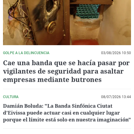
La rosa de los vientos
Caso
Extremadura
Virales
Gente viajera
Retornados
Galicia
Televisión
Como el perro y el gat
Equipo de investigaci
La Rioja
Elecciones
Operación Viuda Negr
Navarra
País Vasco
GOLPE A LA DELINCUENCIA
03/08/2026 10:50
Cae una banda que se hacía pasar por
vigilantes de seguridad para asaltar
empresas mediante butrones
CULTURA
08/07/2026 13:44
Damián Boluda: "La Banda Sinfónica Ciutat
d'Eivissa puede actuar casi en cualquier lugar
porque el límite está solo en nuestra imaginación"