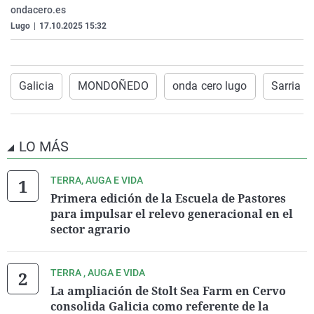
ondacero.es
La rosa de los vientos
Caso
Extremadura
Virales
Lugo
|
17.10.2025 15:32
Gente viajera
Retornados
Galicia
Televisión
Como el perro y el gat
Equipo de investigaci
La Rioja
Elecciones
Operación Viuda Negr
Navarra
Galicia
MONDOÑEDO
onda cero lugo
Sarria
País Vasco
LO MÁS
TERRA, AUGA E VIDA
Primera edición de la Escuela de Pastores
para impulsar el relevo generacional en el
sector agrario
TERRA , AUGA E VIDA
La ampliación de Stolt Sea Farm en Cervo
consolida Galicia como referente de la