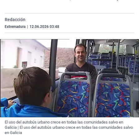
La rosa de los vientos
Caso
Extremadura
Virales
Gente viajera
Retornados
Galicia
Televisión
Redacción
Como el perro y el gat
Equipo de investigaci
La Rioja
Elecciones
Extremadura
|
12.06.2026 03:48
Operación Viuda Negr
Navarra
País Vasco
El uso del autobús urbano crece en todas las comunidades salvo en
Galicia | El uso del autobús urbano crece en todas las comunidades salvo
en Galicia