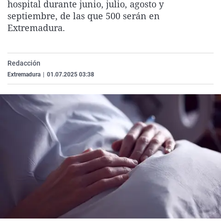
hospital durante junio, julio, agosto y
La rosa de los vientos
Caso
Extremadura
Virales
septiembre, de las que 500 serán en
Gente viajera
Retornados
Galicia
Televisión
Extremadura.
Como el perro y el gat
Equipo de investigaci
La Rioja
Elecciones
Operación Viuda Negr
Navarra
Redacción
Extremadura
|
01.07.2025 03:38
País Vasco