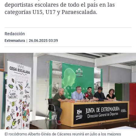
deportistas escolares de todo el país en las
La rosa de los vientos
Caso
Extremadura
Virales
categorías U15, U17 y Paraescalada.
Gente viajera
Retornados
Galicia
Televisión
Como el perro y el gat
Equipo de investigaci
La Rioja
Elecciones
Redacción
Operación Viuda Negr
Navarra
Extremadura
|
26.06.2025 03:39
País Vasco
El rocódromo Alberto Ginés de Cáceres reunirá en julio a los mejores