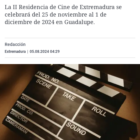
La rosa de los vientos
Caso
Extremadura
Virales
La II Residencia de Cine de Extremadura se
celebrará del 25 de noviembre al 1 de
Gente viajera
Retornados
Galicia
Televisión
diciembre de 2024 en Guadalupe.
Como el perro y el gat
Equipo de investigaci
La Rioja
Elecciones
Operación Viuda Negr
Navarra
Redacción
País Vasco
Extremadura
|
05.08.2024 04:29