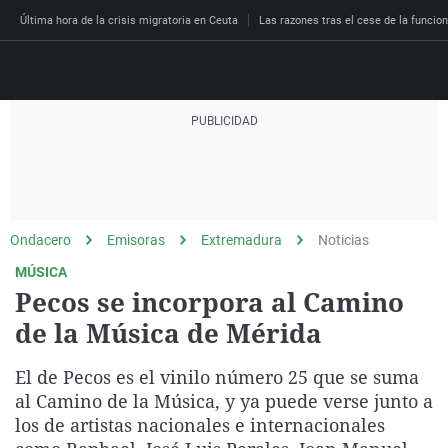
Última hora de la crisis migratoria en Ceuta
Las razones tras el cese de la funcion
Directo
Programas
Podcast
Más de uno
Los Perseguidos
Andalucía
Fútbol
Sociedad
Ondacero
Emisoras
Extremadura
Noticias
España
Por fin
Malas decisiones
Aragón
Baloncesto
Mundo
MÚSICA
Economía
Julia en la onda
Expedientes del más a
Baleares
Tenis
Salud
Pecos se incorpora al Camino
Deportes
de la Música de Mérida
La brújula
El viaje del Guernica
Cantabria
Motor
Cultura
El tiempo
Radioestadio
Invisibles
Cataluña
Ciencia y Tecnología
El de Pecos es el vinilo número 25 que se suma
Más noticias
Radioestadio noche
Prohibido morirse
Comunidad de Madrid
Gastronomía
al Camino de la Música, y ya puede verse junto a
los de artistas nacionales e internacionales
El colegio invisible
Esto no ha pasado
Comunitat Valenciana
Medio ambiente