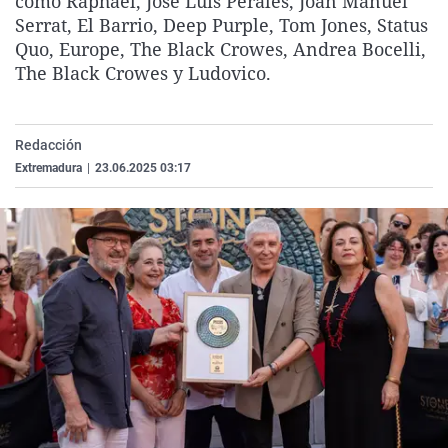
como Raphael, José Luis Perales, Joan Manuel
La rosa de los vientos
Caso
Extremadura
Virales
Serrat, El Barrio, Deep Purple, Tom Jones, Status
Quo, Europe, The Black Crowes, Andrea Bocelli,
Gente viajera
Retornados
Galicia
Televisión
The Black Crowes y Ludovico.
Como el perro y el gat
Equipo de investigaci
La Rioja
Elecciones
Operación Viuda Negr
Navarra
Redacción
País Vasco
Extremadura
|
23.06.2025 03:17