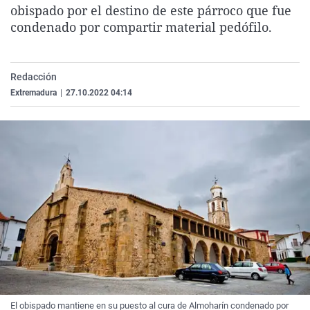
obispado por el destino de este párroco que fue
La rosa de los vientos
Caso
Extremadura
Virales
condenado por compartir material pedófilo.
Gente viajera
Retornados
Galicia
Televisión
Como el perro y el gat
Equipo de investigaci
La Rioja
Elecciones
Redacción
Operación Viuda Negr
Navarra
Extremadura
|
27.10.2022 04:14
País Vasco
El obispado mantiene en su puesto al cura de Almoharín condenado por