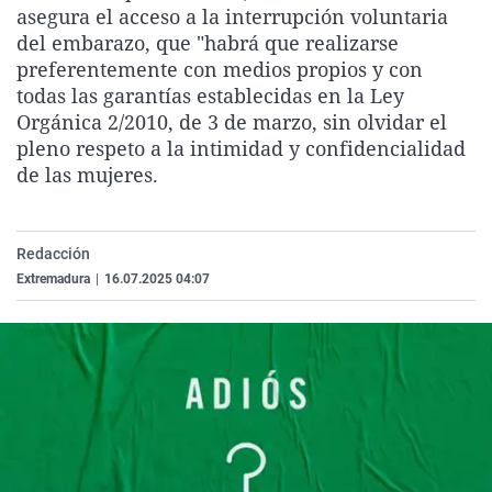
asegura el acceso a la interrupción voluntaria
La rosa de los vientos
Caso
Extremadura
Virales
del embarazo, que "habrá que realizarse
Gente viajera
Retornados
Galicia
Televisión
preferentemente con medios propios y con
todas las garantías establecidas en la Ley
Como el perro y el gat
Equipo de investigaci
La Rioja
Elecciones
Orgánica 2/2010, de 3 de marzo, sin olvidar el
Operación Viuda Negr
Navarra
pleno respeto a la intimidad y confidencialidad
de las mujeres.
País Vasco
Redacción
Extremadura
|
16.07.2025 04:07