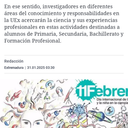
La rosa de los vientos
Caso
Extremadura
Virales
En ese sentido, investigadores en diferentes
áreas del conocimiento y responsabilidades en
Gente viajera
Retornados
Galicia
Televisión
la UEx acercarán la ciencia y sus experiencias
Como el perro y el gat
Equipo de investigaci
La Rioja
Elecciones
profesionales en estas actividades destinadas a
alumnos de Primaria, Secundaria, Bachillerato y
Operación Viuda Negr
Navarra
Formación Profesional.
País Vasco
Redacción
Extremadura
|
31.01.2025 03:30