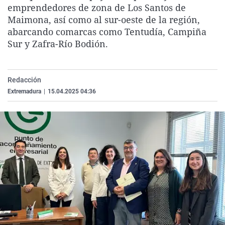
emprendedores de zona de Los Santos de
La rosa de los vientos
Caso
Extremadura
Virales
Maimona, así como al sur-oeste de la región,
Gente viajera
Retornados
Galicia
Televisión
abarcando comarcas como Tentudía, Campiña
Sur y Zafra-Río Bodión.
Como el perro y el gat
Equipo de investigaci
La Rioja
Elecciones
Operación Viuda Negr
Navarra
País Vasco
Redacción
Extremadura
|
15.04.2025 04:36