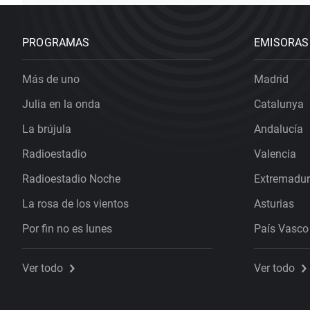
PROGRAMAS
EMISORAS
Más de uno
Madrid
Julia en la onda
Catalunya
La brújula
Andalucía
Radioestadio
Valencia
Radioestadio Noche
Extremadu
La rosa de los vientos
Asturias
Por fin no es lunes
País Vasco
Ver todo
Ver todo