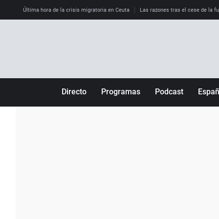
Última hora de la crisis migratoria en Ceuta
Las razones tras el cese de la f
Directo
Programas
Podcast
Espa
Más de uno
Los Perseguidos
Andalucía
Por fin
Malas decisiones
Aragón
Julia en la onda
Expedientes del más allá
Baleares
La brújula
El viaje del Guernica
Cantabria
Radioestadio
Invisibles
Cataluña
Radioestadio noche
Prohibido morirse
Comunidad de M
El colegio invisible
Esto no ha pasado
Comunitat Vale