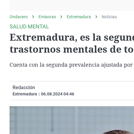
La rosa de los vientos
Caso
Extremadura
Gente viajera
Retornados
Galicia
Ondacero
Emisoras
Extremadura
Noticias
Como el perro y el
Equipo de investigación
La Rioja
SALUD MENTAL
gato
Extremadura, es la segun
Operación Viuda
Navarra
Negra
País Vasco
trastornos mentales de to
Cuenta con la segunda prevalencia ajustada por 
Redacción
Extremadura
|
06.08.2024 04:46