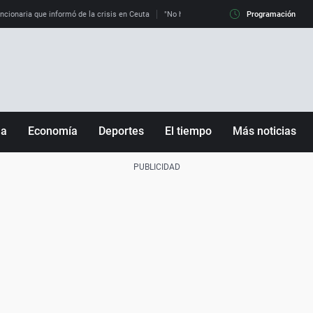
uncionaria que informó de la crisis en Ceuta
"No hay mafias, que no nos engañen": exper
Programación
ña
Economía
Deportes
El tiempo
Más noticias
Fútbol
Sociedad
Baloncesto
Mundo
Tenis
Salud
Motor
Cultura
Ciencia y Tecnología
adrid
Gastronomía
nciana
Medio ambiente