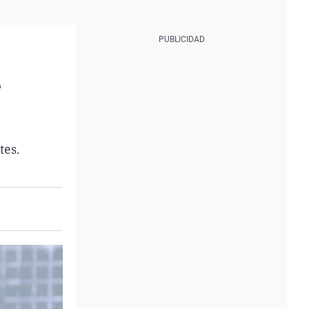
e
tes.