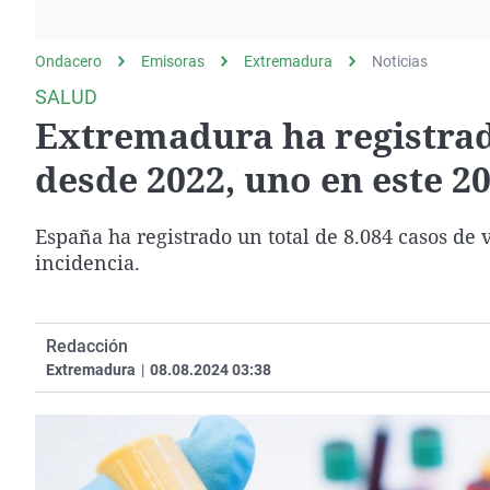
La rosa de los vientos
Caso
Extremadura
Gente viajera
Retornados
Galicia
Ondacero
Emisoras
Extremadura
Noticias
Como el perro y el
Equipo de investigación
La Rioja
SALUD
gato
Extremadura ha registrad
Operación Viuda
Navarra
Negra
País Vasco
desde 2022, uno en este 2
España ha registrado un total de 8.084 casos de
incidencia.
Redacción
Extremadura
|
08.08.2024 03:38