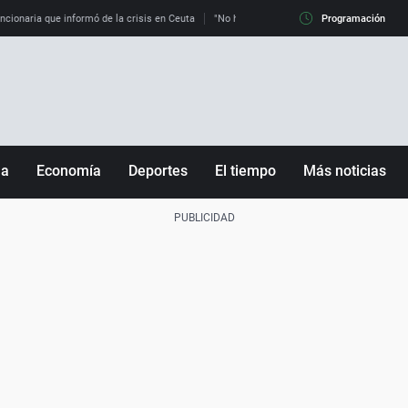
uncionaria que informó de la crisis en Ceuta
"No hay mafias, que no nos engañen": exper
Programación
ña
Economía
Deportes
El tiempo
Más noticias
Fútbol
Sociedad
Baloncesto
Mundo
Tenis
Salud
Motor
Cultura
Ciencia y Tecnología
adrid
Gastronomía
nciana
Medio ambiente