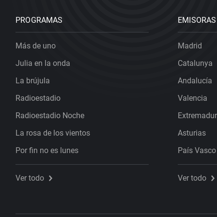
PROGRAMAS
EMISORAS
Más de uno
Madrid
Julia en la onda
Catalunya
La brújula
Andalucía
Radioestadio
Valencia
Radioestadio Noche
Extremadu
La rosa de los vientos
Asturias
Por fin no es lunes
País Vasco
Ver todo
Ver todo