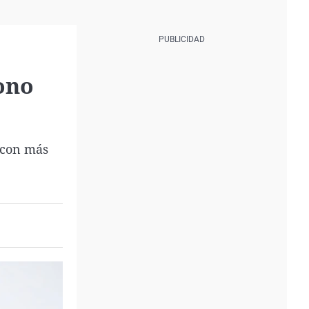
ono
o con más