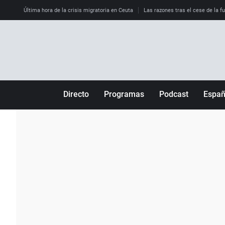
Última hora de la crisis migratoria en Ceuta
Las razones tras el cese de la f
Directo
Programas
Podcast
Espa
Más de uno
Los Perseguidos
Andalucía
Por fin
Malas decisiones
Aragón
Julia en la onda
Expedientes del más allá
Baleares
La brújula
El viaje del Guernica
Cantabria
Radioestadio
Invisibles
Cataluña
Radioestadio noche
Prohibido morirse
Comunidad de M
El colegio invisible
Esto no ha pasado
Comunitat Vale